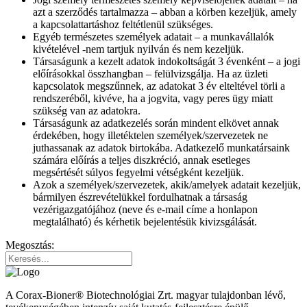
azt a szerződés tartalmazza – abban a körben kezeljük, amely
a kapcsolattartáshoz feltétlenül szükséges.
Egyéb természetes személyek adatait – a munkavállalók
kivételével -nem tartjuk nyilván és nem kezeljük.
Társaságunk a kezelt adatok indokoltságát 3 évenként – a jogi
előírásokkal összhangban – felülvizsgálja. Ha az üzleti
kapcsolatok megszűnnek, az adatokat 3 év elteltével törli a
rendszeréből, kivéve, ha a jogvita, vagy peres ügy miatt
szükség van az adatokra.
Társaságunk az adatkezelés során mindent elkövet annak
érdekében, hogy illetéktelen személyek/szervezetek ne
juthassanak az adatok birtokába. Adatkezelő munkatársaink
számára előírás a teljes diszkréció, annak esetleges
megsértését súlyos fegyelmi vétségként kezeljük.
Azok a személyek/szervezetek, akik/amelyek adatait kezeljük,
bármilyen észrevételükkel fordulhatnak a társaság
vezérigazgatójához (neve és e-mail címe a honlapon
megtalálható) és kérhetik bejelentésük kivizsgálását.
Megosztás:
A Corax-Bioner® Biotechnológiai Zrt. magyar tulajdonban lévő,