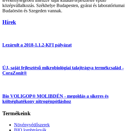
tevékenységében intenzív saját kutatás-fejlesztésre épülő
középvállalkozás. Székhelye Budapesten, gyárai és laboratóriumai
Budaörsön és Szegeden vannak.
Hírek
Lezárult a 2018-1.1.2-KFI pályázat
ÚJ, saját fejlesztésű mikrobiológiai talajtrágya termékcsalád -
CoraZonit®
Bio VOLIGOP® MOLIBDÉN - megoldás a sikeres és
költséghatékony nitrogénpótláshoz
Termékeink
Növényvédőszerek
BIO lombtrágyák