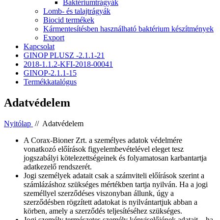
Baktériumtrágyák
Lomb- és talajtrágyák
Biocid termékek
Kármentesítésben használható baktérium készítmények
Export
Kapcsolat
GINOP PLUSZ -2.1.1-21
2018-1.1.2-KFI-2018-00041
GINOP-2.1.1-15
Termékkatalógus
Adatvédelem
Nyitólap
//
Adatvédelem
A Corax-Bioner Zrt. a személyes adatok védelmére
vonatkozó előírások figyelembevételével eleget tesz
jogszabályi kötelezettségeinek és folyamatosan karbantartja
adatkezelő rendszerét.
Jogi személyek adatait csak a számviteli előírások szerint a
számlázáshoz szükséges mértékben tartja nyilván. Ha a jogi
személlyel szerződéses viszonyban állunk, úgy a
szerződésben rögzített adatokat is nyilvántartjuk abban a
körben, amely a szerződés teljesítéséhez szükséges.
Jogi személy természetes személy képviselőjének adatait – ha