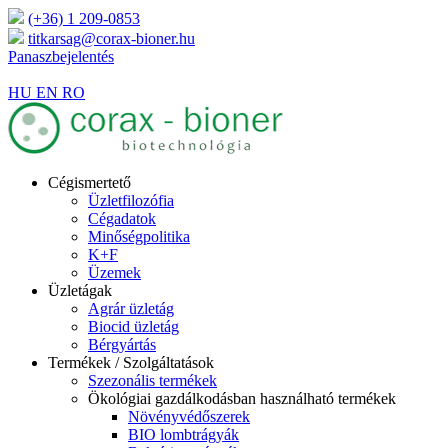
(+36) 1 209-0853
titkarsag@corax-bioner.hu
Panaszbejelentés
TERÜLETI KÉPVISELŐINK
HU
EN
RO
Cégismertető
Üzletfilozófia
Cégadatok
Minőségpolitika
K+F
Üzemek
Üzletágak
Agrár üzletág
Biocid üzletág
Bérgyártás
Termékek / Szolgáltatások
Szezonális termékek
Ökológiai gazdálkodásban használható termékek
Növényvédőszerek
BIO lombtrágyák